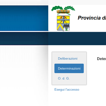
Deliberazioni
Dete
Determinazioni
O. d. G.
Esegui l'accesso