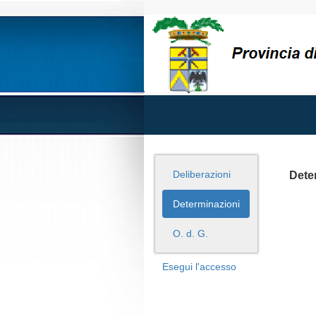
Deliberazioni
Dete
Determinazioni
O. d. G.
Esegui l'accesso