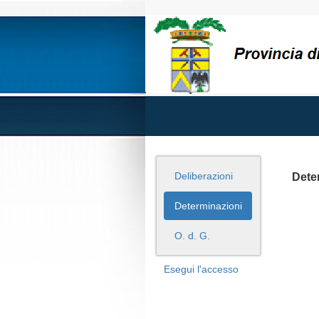
Deliberazioni
Dete
Determinazioni
O. d. G.
Esegui l'accesso